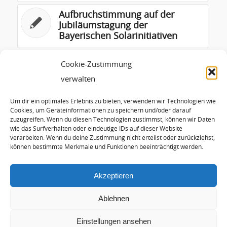
Aufbruchstimmung auf der
Jubiläumstagung der
Bayerischen Solarinitiativen
Klimaschutz in der
Cookie-Zustimmung
Industrieproduktion
verwalten
Starkes Wachstum der
Um dir ein optimales Erlebnis zu bieten, verwenden wir Technologien wie
Erneuerbaren in Ost- und
Cookies, um Geräteinformationen zu speichern und/oder darauf
zuzugreifen. Wenn du diesen Technologien zustimmst, können wir Daten
Südeuropa, Kaukasus und
wie das Surfverhalten oder eindeutige IDs auf dieser Website
Zentralasien – im Westen kaum
verarbeiten. Wenn du deine Zustimmung nicht erteilst oder zurückziehst,
wahrgenommen.
können bestimmte Merkmale und Funktionen beeinträchtigt werden.
Akzeptieren
Ablehnen
Einstellungen ansehen