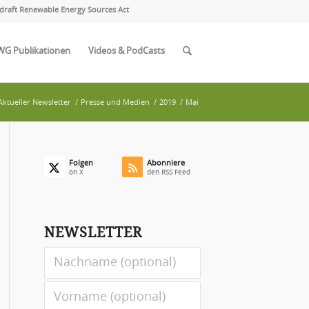
draft Renewable Energy Sources Act
WG Publikationen
Videos & PodCasts
Aktueller Newsletter
/
Presse und Medien
/
2019
/
Mai
Folgen
Abonniere
on X
den RSS Feed
NEWSLETTER