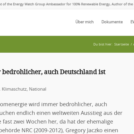
ent of the Energy Watch Group Ambassador for 100% Renewable Energy, Author of the 
Über mich
Dokumente
E
Du bist hier:
Startseite
/
bedrohlicher, auch Deutschland ist
,
Klimaschutz
,
National
Atomenergie wird immer bedrohlicher, auch
auchen endlich einen weltweiten Ausstieg aus der
le fast zwei Wochen her, da hat der ehemalige
behörde NRC (2009-2012), Gregory Jaczko einen