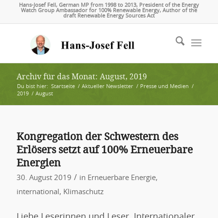
Hans-Josef Fell, German MP from 1998 to 2013, President of the Energy
Watch Group Ambassador for 100% Renewable Energy, Author of the
draft Renewable Energy Sources Act
Archiv für das Monat: August, 2019
Du bist hier:
Startseite
/
Aktueller Newsletter
/
Presse und Medien
/
2019
/
August
Kongregation der Schwestern des
Erlösers setzt auf 100% Erneuerbare
Energien
/
30. August 2019
in
Erneuerbare Energie
,
international
,
Klimaschutz
Liebe Leserinnen und Leser, Internationaler