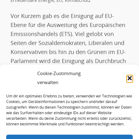
Erneuerbare Energie
,
EU
,
Klimaschutz
Vor Kurzem gab es die Einigung auf EU-
Ebene für die Ausweitung des Europäischen
Emissionshandels (ETS). Viel gelobt von
Seiten der Sozialdemokraten, Liberalen und
Konservativen bis hin zu den Grünen im EU-
Parlament wird die Einigung als Durchbruch
für den Klimaschutz gefeiert. Der
Cookie-Zustimmung
Emissionshandel hat bisher keinen
verwalten
Klimaschutz gebracht Der Emissionshandel
Um dir ein optimales Erlebnis zu bieten, verwenden wir Technologien wie
gilt weltweit als das wichtigste Instrument
Cookies, um Geräteinformationen zu speichern und/oder darauf
[…]
zuzugreifen. Wenn du diesen Technologien zustimmst, können wir Daten
wie das Surfverhalten oder eindeutige IDs auf dieser Website
verarbeiten. Wenn du deine Zustimmung nicht erteilst oder zurückziehst,
können bestimmte Merkmale und Funktionen beeinträchtigt werden.
WEITERLESEN