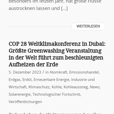
besonders im letzten Jahr, hat große Flüsse
austrocknen lassen und […]
WEITERLESEN
COP 28 Weltklimakonferenz in Dubai:
Größte Greenwashing Veranstaltung
in der Welt führt zum beschleunigten
Aufheizen der Erde
/
5. Dezember 2023
in
Atomkraft
,
Emissionshandel
,
Erdgas
,
Erdöl
,
Erneuerbare Energie
,
Industrie und
Wirtschaft
,
Klimaschutz
,
Kohle
,
Kohleausstieg
,
News
,
Solarenergie
,
Technologischer Fortschritt
,
Veröffentlichungen