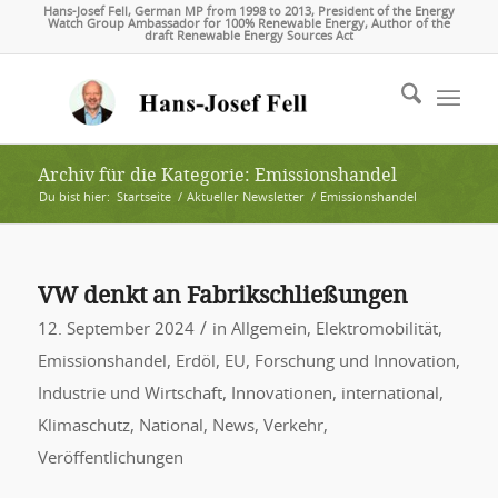
Hans-Josef Fell, German MP from 1998 to 2013, President of the Energy
Watch Group Ambassador for 100% Renewable Energy, Author of the
draft Renewable Energy Sources Act
Archiv für die Kategorie: Emissionshandel
Du bist hier:
Startseite
/
Aktueller Newsletter
/
Emissionshandel
VW denkt an Fabrikschließungen
/
12. September 2024
in
Allgemein
,
Elektromobilität
,
Emissionshandel
,
Erdöl
,
EU
,
Forschung und Innovation
,
Industrie und Wirtschaft
,
Innovationen
,
international
,
Klimaschutz
,
National
,
News
,
Verkehr
,
Veröffentlichungen