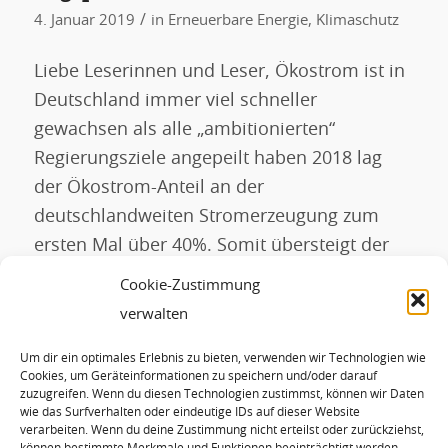
/
4. Januar 2019
in
Erneuerbare Energie
,
Klimaschutz
Liebe Leserinnen und Leser, Ökostrom ist in
Deutschland immer viel schneller
gewachsen als alle „ambitionierten“
Regierungsziele angepeilt haben 2018 lag
der Ökostrom-Anteil an der
deutschlandweiten Stromerzeugung zum
ersten Mal über 40%. Somit übersteigt der
Anteil wieder einmal die von der Politik
Cookie-Zustimmung
ausgegebenen Prognosen. Die
verwalten
Bundesregierung muss endlich aufhören
Um dir ein optimales Erlebnis zu bieten, verwenden wir Technologien wie
den Ausbau der Erneuerbaren Energien zu
Cookies, um Geräteinformationen zu speichern und/oder darauf
drosseln. […]
zuzugreifen. Wenn du diesen Technologien zustimmst, können wir Daten
wie das Surfverhalten oder eindeutige IDs auf dieser Website
verarbeiten. Wenn du deine Zustimmung nicht erteilst oder zurückziehst,