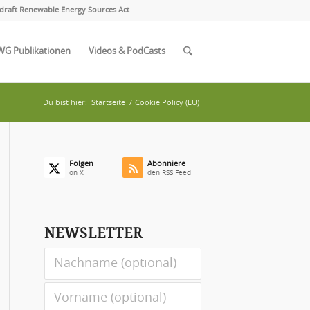
draft Renewable Energy Sources Act
WG Publikationen
Videos & PodCasts
Du bist hier:
Startseite
/
Cookie Policy (EU)
Folgen
Abonniere
on X
den RSS Feed
NEWSLETTER