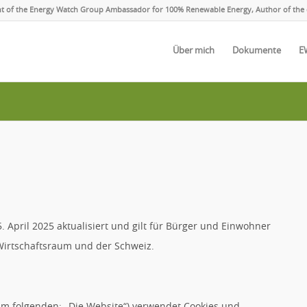
ent of the Energy Watch Group Ambassador for 100% Renewable Energy, Author of the 
Über mich
Dokumente
E
. April 2025 aktualisiert und gilt für Bürger und Einwohner
irtschaftsraum und der Schweiz.
im folgenden: „Die Website“) verwendet Cookies und