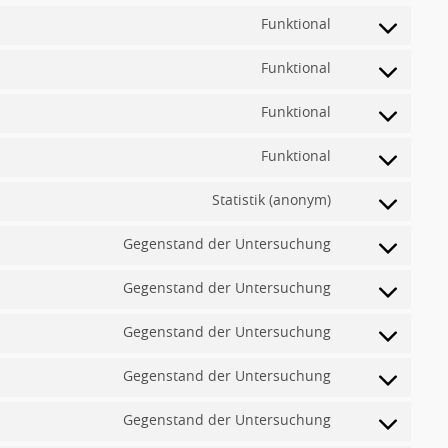
Funktional
Consent
to
Funktional
Consent
service
to
google-
Funktional
Consent
service
recaptcha
to
wordpress
Funktional
Consent
service
to
complianz
Statistik (anonym)
Consent
service
to
wordpress-
Gegenstand der Untersuchung
Consent
service
download-
to
burst-
Gegenstand der Untersuchung
Consent
manager
service
statistics
to
active-
Gegenstand der Untersuchung
Consent
service
campaign
to
google-
Gegenstand der Untersuchung
Consent
service
maps
to
vimeo
Gegenstand der Untersuchung
Consent
service