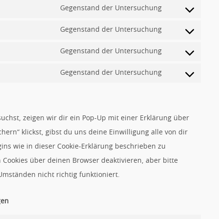
to
youtube
Gegenstand der Untersuchung
Consent
service
to
videopress
Gegenstand der Untersuchung
Consent
service
to
dailymotion
Gegenstand der Untersuchung
Consent
service
to
facebook
Gegenstand der Untersuchung
Consent
service
to
twitter
service
sonstiges
chst, zeigen wir dir ein Pop-Up mit einer Erklärung über
hern“ klickst, gibst du uns deine Einwilligung alle von dir
ins wie in dieser Cookie-Erklärung beschrieben zu
Cookies über deinen Browser deaktivieren, aber bitte
mständen nicht richtig funktioniert.
gen