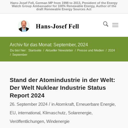
Hans-Josef Fell, German MP from 1998 to 2013, President of the Energy
Watch Group Ambassador for 100% Renewable Energy, Author of the
draft Renewable Energy Sources Act
Archiv für das Monat: September, 2024
Du bist hier:
Startseite
/
Aktueller Newsletter
/
Presse und Medien
/
2024
/
September
Stand der Atomindustrie in der Welt:
Der Welt Nuklear Industrie Status
Report 2024
/
26. September 2024
in
Atomkraft
,
Erneuerbare Energie
,
EU
,
international
,
Klimaschutz
,
Solarenergie
,
Veröffentlichungen
,
Windenergie