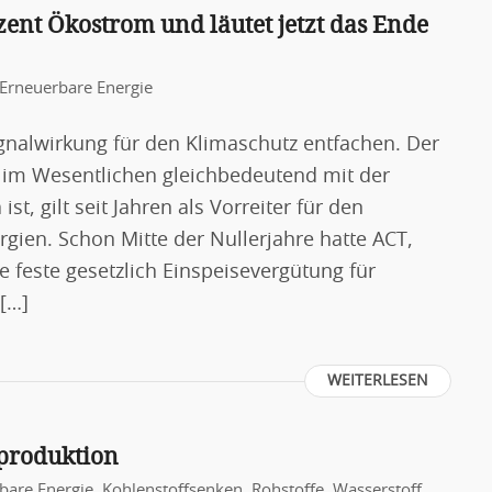
zent Ökostrom und läutet jetzt das Ende
Erneuerbare Energie
gnalwirkung für den Klimaschutz entfachen. Der
r im Wesentlichen gleichbedeutend mit der
t, gilt seit Jahren als Vorreiter für den
gien. Schon Mitte der Nullerjahre hatte ACT,
ie feste gesetzlich Einspeisevergütung für
 […]
WEITERLESEN
eproduktion
bare Energie
,
Kohlenstoffsenken
,
Rohstoffe
,
Wasserstoff