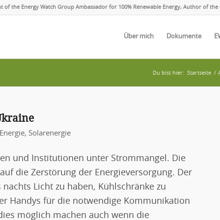
ent of the Energy Watch Group Ambassador for 100% Renewable Energy, Author of the 
Über mich
Dokumente
E
Du bist hier:
Startseite
/
Ukraine
Energie
,
Solarenergie
hen und Institutionen unter Strommangel. Die
h auf die Zerstörung der Energieversorgung. Der
s nachts Licht zu haben, Kühlschränke zu
oder Handys für die notwendige Kommunikation
 dies möglich machen auch wenn die