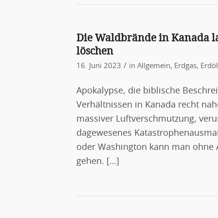
Die Waldbrände in Kanada l
löschen
/
16. Juni 2023
in
Allgemein
,
Erdgas
,
Erdöl
Apokalypse, die biblische Beschr
Verhältnissen in Kanada recht nah
massiver Luftverschmutzung, veru
dagewesenes Katastrophenausmaß e
oder Washington kann man ohne A
gehen. […]