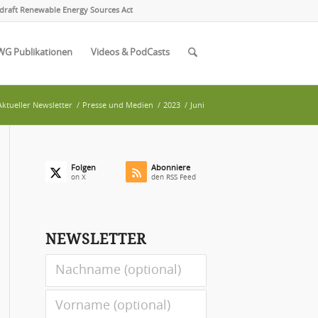
draft Renewable Energy Sources Act
WG Publikationen
Videos & PodCasts
Aktueller Newsletter
/
Presse und Medien
/
2023
/
Juni
Folgen
Abonniere
on X
den RSS Feed
NEWSLETTER