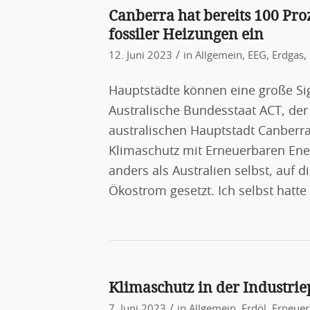
Canberra hat bereits 100 Pro
fossiler Heizungen ein
/
12. Juni 2023
in
Allgemein
,
EEG
,
Erdgas
,
Hauptstädte können eine große Si
Australische Bundesstaat ACT, de
australischen Hauptstadt Canberra is
Klimaschutz mit Erneuerbaren Ener
anders als Australien selbst, auf d
Ökostrom gesetzt. Ich selbst hatte
Klimaschutz in der Industri
/
7. Juni 2023
in
Allgemein
,
Erdöl
,
Erneuer