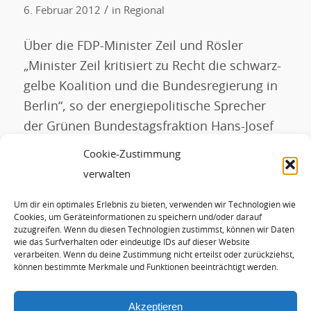
/
6. Februar 2012
in
Regional
Über die FDP-Minister Zeil und Rösler
„Minister Zeil kritisiert zu Recht die schwarz-
gelbe Koalition und die Bundesregierung in
Berlin“, so der energiepolitische Sprecher
der Grünen Bundestagsfraktion Hans-Josef
Fell. Doch die geäußerten Vorstellungen von
Cookie-Zustimmung
Minister Zeil kämen genauso einer Blockade
verwalten
der Energiewende gleich, wie die aktuellen
Um dir ein optimales Erlebnis zu bieten, verwenden wir Technologien wie
Pläne seines FDP-Minister-Kollegen Rösler in
Cookies, um Geräteinformationen zu speichern und/oder darauf
Berlin. Fell: „Wenn der Bremser […]
zuzugreifen. Wenn du diesen Technologien zustimmst, können wir Daten
wie das Surfverhalten oder eindeutige IDs auf dieser Website
verarbeiten. Wenn du deine Zustimmung nicht erteilst oder zurückziehst,
können bestimmte Merkmale und Funktionen beeinträchtigt werden.
WEITERLESEN
Akzeptieren