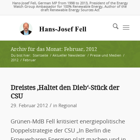
Hans-Josef Fell, German MP from 1998 to 2013, President of the Energy
Watch Group Ambassador for 100% Renewable Energy, Author of the
draft Renewable Energy Sources Act
Archiv für das Monat: Februar, 2012
Du bist hier:
Startseite
/
Aktueller Newsletter
/
Presse und Medien
/
2012
/
Februar
Dreistes ‚Haltet den Dieb‘-Stück der
CSU
/
29. Februar 2012
in
Regional
Grünen-MdB Fell kritisiert energiepolitische
Doppelstrategie der CSU „In Berlin die