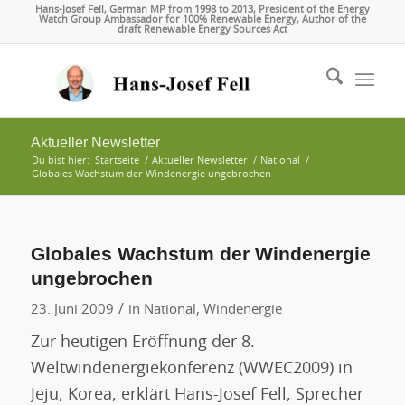
Hans-Josef Fell, German MP from 1998 to 2013, President of the Energy
Watch Group Ambassador for 100% Renewable Energy, Author of the
draft Renewable Energy Sources Act
Aktueller Newsletter
Du bist hier:
Startseite
/
Aktueller Newsletter
/
National
/
Globales Wachstum der Windenergie ungebrochen
Globales Wachstum der Windenergie
ungebrochen
/
23. Juni 2009
in
National
,
Windenergie
Zur heutigen Eröffnung der 8.
Weltwindenergiekonferenz (WWEC2009) in
Jeju, Korea, erklärt Hans-Josef Fell, Sprecher