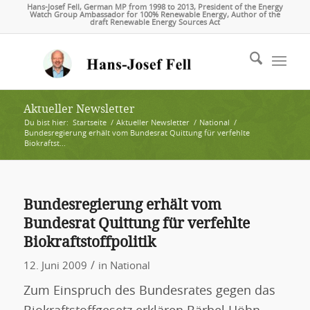
Hans-Josef Fell, German MP from 1998 to 2013, President of the Energy
Watch Group Ambassador for 100% Renewable Energy, Author of the
draft Renewable Energy Sources Act
Aktueller Newsletter
Du bist hier:
Startseite
/
Aktueller Newsletter
/
National
/
Bundesregierung erhält vom Bundesrat Quittung für verfehlte
Biokraftst...
Bundesregierung erhält vom
Bundesrat Quittung für verfehlte
Biokraftstoffpolitik
/
12. Juni 2009
in
National
Zum Einspruch des Bundesrates gegen das