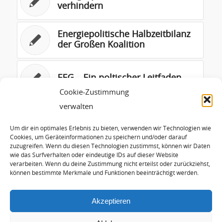
verhindern
Energiepolitische Halbzeitbilanz
der Großen Koalition
EEG – Ein poltischer Leitfaden
Cookie-Zustimmung
verwalten
Gesetzentwurf PV-Vergütung
der Minister Rösler und Röttgen
Um dir ein optimales Erlebnis zu bieten, verwenden wir Technologien wie
(29.02.2012)
Cookies, um Geräteinformationen zu speichern und/oder darauf
zuzugreifen. Wenn du diesen Technologien zustimmst, können wir Daten
wie das Surfverhalten oder eindeutige IDs auf dieser Website
Rede zum Forschungskongress
verarbeiten. Wenn du deine Zustimmung nicht erteilst oder zurückziehst,
in Brüssel
können bestimmte Merkmale und Funktionen beeinträchtigt werden.
Akzeptieren