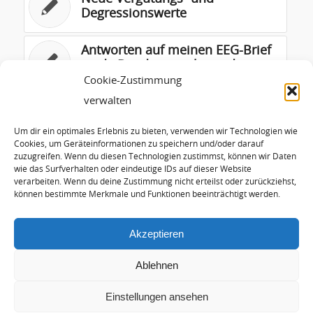
Degressionswerte
Antworten auf meinen EEG-Brief
an de Bundestagsabgeordneten
Teil II
Cookie-Zustimmung
verwalten
Kurzstellungnahme zum EEG-
Erfahrungsbericht 2011
Um dir ein optimales Erlebnis zu bieten, verwenden wir Technologien wie
Cookies, um Geräteinformationen zu speichern und/oder darauf
zuzugreifen. Wenn du diesen Technologien zustimmst, können wir Daten
wie das Surfverhalten oder eindeutige IDs auf dieser Website
Griechenlands
verarbeiten. Wenn du deine Zustimmung nicht erteilst oder zurückziehst,
Energieversorgung
können bestimmte Merkmale und Funktionen beeinträchtigt werden.
Akzeptieren
Ablehnen
Einstellungen ansehen
© Copyright - Hans-Josef Fell |
Arctur Internet Consulting