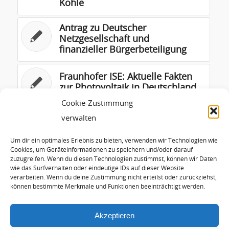
Kohle
Antrag zu Deutscher
Netzgesellschaft und
finanzieller Bürgerbeteiligung
Fraunhofer ISE: Aktuelle Fakten
zur Photovoltaik in Deutschland
Cookie-Zustimmung
BDK Antrag „Apollo-Energie-
verwalten
Politik – Die Energiezukunft ist
grün“
Um dir ein optimales Erlebnis zu bieten, verwenden wir Technologien wie
Cookies, um Geräteinformationen zu speichern und/oder darauf
zuzugreifen. Wenn du diesen Technologien zustimmst, können wir Daten
05/2017_Esperanto_EURATOM –
wie das Surfverhalten oder eindeutige IDs auf dieser Website
atomenergi/milita-dinosauro de
verarbeiten. Wenn du deine Zustimmung nicht erteilst oder zurückziehst,
Europ-Unio
können bestimmte Merkmale und Funktionen beeinträchtigt werden.
Akzeptieren