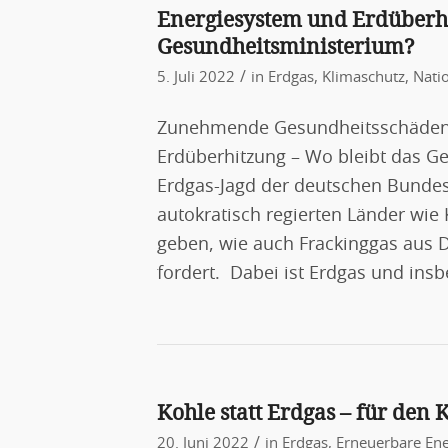
Energiesystem und Erdüberhi
Gesundheitsministerium?
/
5. Juli 2022
in
Erdgas
,
Klimaschutz
,
Nati
Zunehmende Gesundheitsschäden 
Erdüberhitzung – Wo bleibt das G
Erdgas-Jagd der deutschen Bundes
autokratisch regierten Länder wi
geben, wie auch Frackinggas aus D
fordert. Dabei ist Erdgas und ins
Kohle statt Erdgas – für den K
/
20. Juni 2022
in
Erdgas
,
Erneuerbare Ene