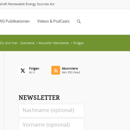
draft Renewable Energy Sources Act
WG Publikationen
Videos & PodCasts
Du bist hier:
Startseite
/
Aktueller Newsletter
/
Erdgas
Folgen
Abonniere
on X
den RSS Feed
NEWSLETTER