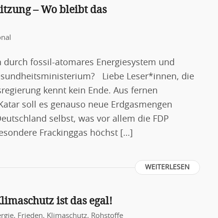
tzung – Wo bleibt das
onal
durch fossil-atomares Energiesystem und
esundheitsministerium? Liebe Leser*innen, die
regierung kennt kein Ende. Aus fernen
e Katar soll es genauso neue Erdgasmengen
eutschland selbst, was vor allem die FDP
besondere Frackinggas höchst […]
WEITERLESEN
limaschutz ist das egal!
rgie
,
Frieden
,
Klimaschutz
,
Rohstoffe