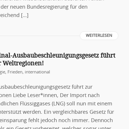
e der neuen Bundesregierung für den
reichend […]
WEITERLESEN
inal-Ausbaubeschleunigungsgesetz führt
r Weltregionen!
gie
,
Frieden
,
international
usbaubeschleunigungsgesetz führt zur
onen Liebe Leser*innen, Der Import nach
dlichen Flüssiggases (LNG) soll nun mit einem
erstützt werden. Ein vergleichbares Gesetz für
eeinsparung fehlt jedoch noch immer. Dennoch
s ein Gesetz vorbereitet, welches sogar unter