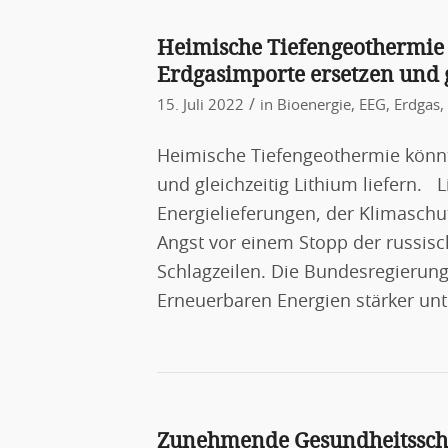
Heimische Tiefengeothermie 
Erdgasimporte ersetzen und g
/
15. Juli 2022
in
Bioenergie
,
EEG
,
Erdgas
,
Heimische Tiefengeothermie könnt
und gleichzeitig Lithium liefern.
Energielieferungen, der Klimaschut
Angst vor einem Stopp der russis
Schlagzeilen. Die Bundesregierun
Erneuerbaren Energien stärker unt
Zunehmende Gesundheitsschä