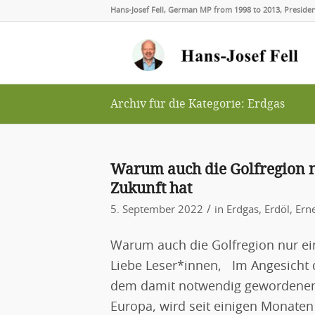
Hans-Josef Fell, German MP from 1998 to 2013, Presid
Archiv für die Kategorie: Erdgas
Warum auch die Golfregion n
Zukunft hat
/
5. September 2022
in
Erdgas
,
Erdöl
,
Ern
Warum auch die Golfregion nur ei
Liebe Leser*innen, Im Angesicht d
dem damit notwendig gewordenen A
Europa, wird seit einigen Monaten 