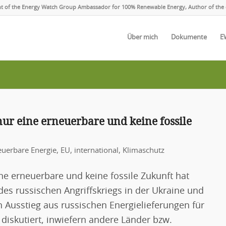
ent of the Energy Watch Group Ambassador for 100% Renewable Energy, Author of the 
Über mich
Dokumente
E
ur eine erneuerbare und keine fossile
euerbare Energie
,
EU
,
international
,
Klimaschutz
ne erneuerbare und keine fossile Zukunft hat
es russischen Angriffskriegs in der Ukraine und
usstieg aus russischen Energielieferungen für
diskutiert, inwiefern andere Länder bzw.