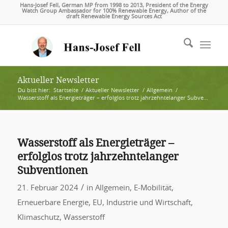
Hans-Josef Fell, German MP from 1998 to 2013, President of the Energy
Watch Group Ambassador for 100% Renewable Energy, Author of the
draft Renewable Energy Sources Act
Aktueller Newsletter
Du bist hier:
Startseite
/
Aktueller Newsletter
/
Allgemein
/
Wasserstoff als Energieträger – erfolglos trotz jahrzehntelanger Subve...
Wasserstoff als Energieträger –
erfolglos trotz jahrzehntelanger
Subventionen
/
21. Februar 2024
in
Allgemein
,
E-Mobilität
,
Erneuerbare Energie
,
EU
,
Industrie und Wirtschaft
,
Klimaschutz
,
Wasserstoff