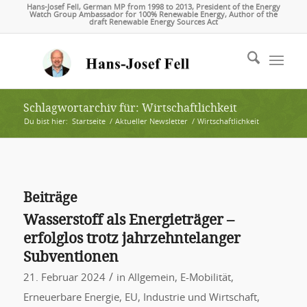
Hans-Josef Fell, German MP from 1998 to 2013, President of the Energy
Watch Group Ambassador for 100% Renewable Energy, Author of the
draft Renewable Energy Sources Act
Schlagwortarchiv für: Wirtschaftlichkeit
Du bist hier:
Startseite
/
Aktueller Newsletter
/
Wirtschaftlichkeit
Beiträge
Wasserstoff als Energieträger –
erfolglos trotz jahrzehntelanger
Subventionen
/
21. Februar 2024
in
Allgemein
,
E-Mobilität
,
Erneuerbare Energie
,
EU
,
Industrie und Wirtschaft
,