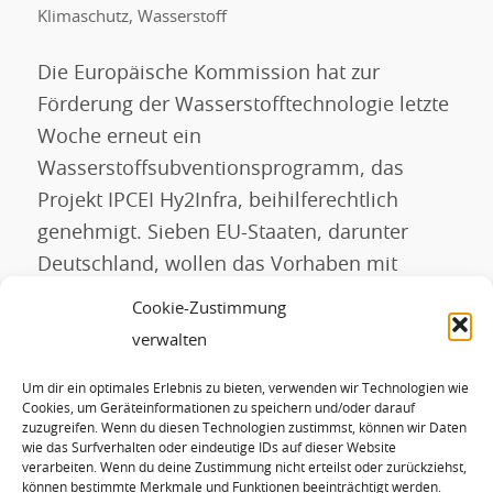
Klimaschutz
,
Wasserstoff
Die Europäische Kommission hat zur
Förderung der Wasserstofftechnologie letzte
Woche erneut ein
Wasserstoffsubventionsprogramm, das
Projekt IPCEI Hy2Infra, beihilferechtlich
genehmigt. Sieben EU-Staaten, darunter
Deutschland, wollen das Vorhaben mit
öffentlichen Mitteln in Höhe von bis zu 6,9
Cookie-Zustimmung
Milliarden Euro unterstützen. Dies soll
verwalten
gleichzeitig private Investitionen über 5,4
Um dir ein optimales Erlebnis zu bieten, verwenden wir Technologien wie
Milliarden Euro auslösen. IPCEI Hy2Infra soll
Cookies, um Geräteinformationen zu speichern und/oder darauf
einen großen Teil der […]
zuzugreifen. Wenn du diesen Technologien zustimmst, können wir Daten
wie das Surfverhalten oder eindeutige IDs auf dieser Website
verarbeiten. Wenn du deine Zustimmung nicht erteilst oder zurückziehst,
können bestimmte Merkmale und Funktionen beeinträchtigt werden.