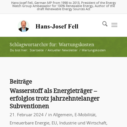
Hans-Josef Fell, German MP from 1998 to 2013, President of the Energy
Watch Group Ambassador for 100% Renewable Energy, Author of the
draft Renewable Energy Sources Act
Schlagwortarchiv für: Wartungskosten
Du bist hier:
Startseite
/
Aktueller Newsletter
/
Wartungskosten
Beiträge
Wasserstoff als Energieträger –
erfolglos trotz jahrzehntelanger
Subventionen
/
21. Februar 2024
in
Allgemein
,
E-Mobilität
,
Erneuerbare Energie
,
EU
,
Industrie und Wirtschaft
,