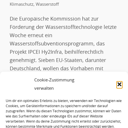
Klimaschutz
,
Wasserstoff
Die Europäische Kommission hat zur
Förderung der Wasserstofftechnologie letzte
Woche erneut ein
Wasserstoffsubventionsprogramm, das
Projekt IPCEI Hy2Infra, beihilferechtlich
genehmigt. Sieben EU-Staaten, darunter
Deutschland, wollen das Vorhaben mit
öffentlichen Mitteln in Höhe von bis zu 6,9
Cookie-Zustimmung
Milliarden Euro unterstützen. Dies soll
verwalten
gleichzeitig private Investitionen über 5,4
Um dir ein optimales Erlebnis zu bieten, verwenden wir Technologien wie
Milliarden Euro auslösen. IPCEI Hy2Infra soll
Cookies, um Geräteinformationen zu speichern und/oder darauf
einen großen Teil der […]
zuzugreifen. Wenn du diesen Technologien zustimmst, können wir Daten
wie das Surfverhalten oder eindeutige IDs auf dieser Website
verarbeiten. Wenn du deine Zustimmung nicht erteilst oder zurückziehst,
können bestimmte Merkmale und Funktionen beeinträchtigt werden.