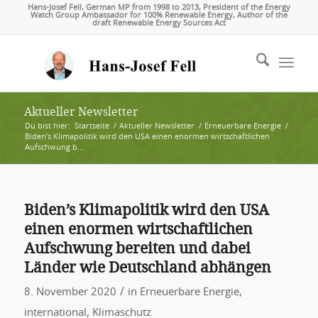
Hans-Josef Fell, German MP from 1998 to 2013, President of the Energy
Watch Group Ambassador for 100% Renewable Energy, Author of the
draft Renewable Energy Sources Act
Aktueller Newsletter
Du bist hier:
Startseite
/
Aktueller Newsletter
/
Erneuerbare Energie
/
Biden’s Klimapolitik wird den USA einen enormen wirtschaftlichen
Aufschwung b...
Biden’s Klimapolitik wird den USA
einen enormen wirtschaftlichen
Aufschwung bereiten und dabei
Länder wie Deutschland abhängen
/
8. November 2020
in
Erneuerbare Energie
,
international
,
Klimaschutz