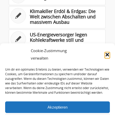
Klimakiller Erdöl & Erdgas: Die
Welt zwischen Abschalten und
massivem Ausbau
US-Energieversorger legen
Kohlekraftwerke still und
ersetzen sie mit Solar-,
Windkraft und Batterien
Cookie-Zustimmung
verwalten
Nord Stream 2 missachtet das
energiepolitische Dreieck:
Um dir ein optimales Erlebnis zu bieten, verwenden wir Technologien wie
Energiesicherheit,
Cookies, um Geräteinformationen zu speichern und/oder darauf
zuzugreifen. Wenn du diesen Technologien zustimmst, können wir Daten
Wirtschaftlichkeit,
wie das Surfverhalten oder eindeutige IDs auf dieser Website
Umweltschutz. Die US-
verarbeiten. Wenn du deine Zustimmung nicht erteilst oder zurückziehst,
Sanktionen kommen zu Recht.
können bestimmte Merkmale und Funktionen beeinträchtigt werden.
Akzeptieren