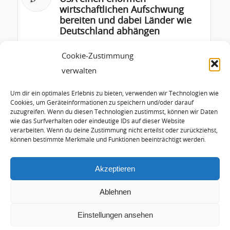
wirtschaftlichen Aufschwung
bereiten und dabei Länder wie
Deutschland abhängen
US-Energieversorger legen
Cookie-Zustimmung
Kohlekraftwerke still und
verwalten
ersetzen sie mit Solar-,
Windkraft und Batterien
Um dir ein optimales Erlebnis zu bieten, verwenden wir Technologien wie
Cookies, um Geräteinformationen zu speichern und/oder darauf
zuzugreifen. Wenn du diesen Technologien zustimmst, können wir Daten
Die Atomenergie wird immer
wie das Surfverhalten oder eindeutige IDs auf dieser Website
bedrohlicher, auch Deutschland
verarbeiten. Wenn du deine Zustimmung nicht erteilst oder zurückziehst,
ist gefährdet
können bestimmte Merkmale und Funktionen beeinträchtigt werden.
Akzeptieren
Ablehnen
Einstellungen ansehen
© Copyright - Hans-Josef Fell |
Arctur Internet Consulting