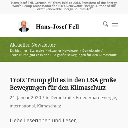
Hans-Josef Fell, German MP from 1998 to 2013, President of the Energy
Watch Group Ambassador for 100% Renewable Energy, Author of the
draft Renewable Energy Sources Act
Aktueller Newsletter
Du bist hier:
Startseite
/
Aktueller Newsletter
/
Demokratie
/
Trotz Trump gibt es in den USA große Bewegungen für den Klimaschutz
Trotz Trump gibt es in den USA große
Bewegungen für den Klimaschutz
/
24. Januar 2020
in
Demokratie
,
Erneuerbare Energie
,
international
,
Klimaschutz
Liebe Leserinnen und Leser,