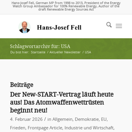
Hans-Josef Fell, German MP from 1998 to 2013, President of the Energy
Watch Group Ambassador for 100% Renewable Energy, Author of the
draft Renewable Energy Sources Act
Schlagwortarchiv für: USA
Du bist hier:
Startseite
/
Aktueller Newsletter
/
USA
Beiträge
Der New-START-Vertrag läuft heute
aus! Das Atomwaffenwettrüsten
beginnt neu!
/
4. Februar 2026
in
Allgemein
,
Demokratie
,
EU
,
Frieden
,
Frontpage Article
,
Industrie und Wirtschaft
,