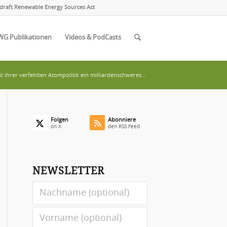
draft Renewable Energy Sources Act
WG Publikationen
Videos & PodCasts
t ihrer verfehlten Atompolitik ein milliardenschweres...
Folgen
Abonniere
on X
den RSS Feed
NEWSLETTER