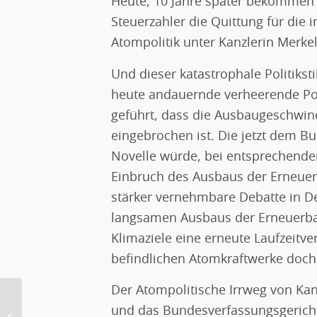
Heute, 10 Jahre später bekommen 
Steuerzahler die Quittung für die 
Atompolitik unter Kanzlerin Merkel
Und dieser katastrophale Politiksti
heute andauernde verheerende Pol
geführt, dass die Ausbaugeschwin
eingebrochen ist. Die jetzt dem 
Novelle würde, bei entsprechende
Einbruch des Ausbaus der Erneuer
stärker vernehmbare Debatte in De
langsamen Ausbaus der Erneuerba
Klimaziele eine erneute Laufzeitve
befindlichen Atomkraftwerke doch „
Der Atompolitische Irrweg von Kan
Biden’s Klimapolitik wird den USA
und das Bundesverfassungsgericht 
einen enormen wirtschaftlichen