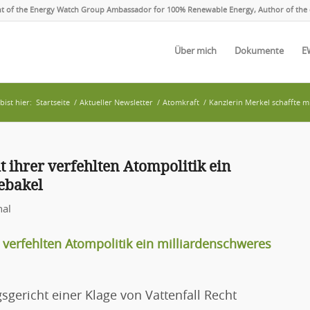
ent of the Energy Watch Group Ambassador for 100% Renewable Energy, Author of the 
Über mich
Dokumente
E
bist hier:
Startseite
/
Aktueller Newsletter
/
Atomkraft
/
Kanzlerin Merkel schaffte mi
t ihrer verfehlten Atompolitik ein
ebakel
nal
r verfehlten Atompolitik ein milliardenschweres
gericht einer Klage von Vattenfall Recht