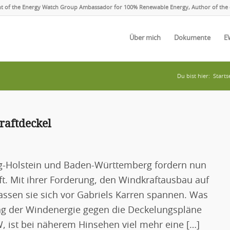
ent of the Energy Watch Group Ambassador for 100% Renewable Energy, Author of the 
Über mich
Dokumente
E
Du bist hier:
Starts
raftdeckel
ig-Holstein und Baden-Württemberg fordern nun
ft. Mit ihrer Forderung, den Windkraftausbau auf
assen sie sich vor Gabriels Karren spannen. Was
ung der Windenergie gegen die Deckelungspläne
, ist bei näherem Hinsehen viel mehr eine […]