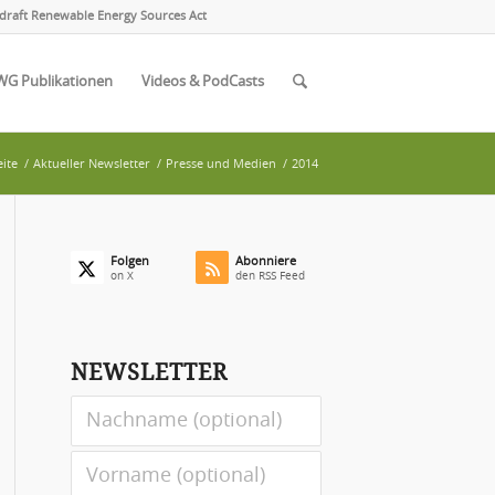
draft Renewable Energy Sources Act
WG Publikationen
Videos & PodCasts
eite
/
Aktueller Newsletter
/
Presse und Medien
/
2014
Folgen
Abonniere
on X
den RSS Feed
NEWSLETTER