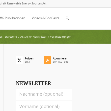
draft Renewable Energy Sources Act
WG Publikationen
Videos & PodCasts
er:
Startseite
/
Aktueller Newsletter
/
Veranstaltungen
Folgen
Abonniere
on X
den RSS Feed
NEWSLETTER