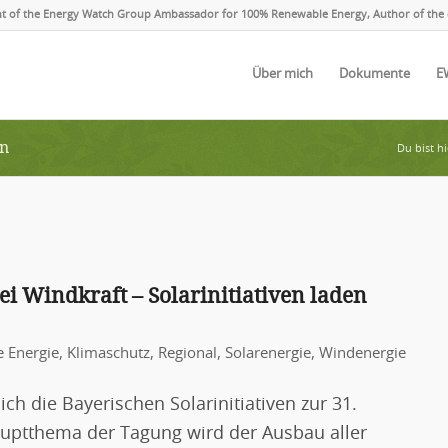
ent of the Energy Watch Group Ambassador for 100% Renewable Energy, Author of the 
Über mich
Dokumente
E
en
Du bist hi
ei Windkraft – Solarinitiativen laden
e Energie
,
Klimaschutz
,
Regional
,
Solarenergie
,
Windenergie
ch die Bayerischen Solarinitiativen zur 31.
auptthema der Tagung wird der Ausbau aller