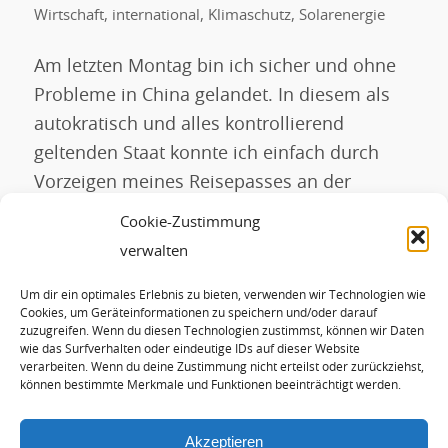
Wirtschaft
,
international
,
Klimaschutz
,
Solarenergie
Am letzten Montag bin ich sicher und ohne
Probleme in China gelandet. In diesem als
autokratisch und alles kontrollierend
geltenden Staat konnte ich einfach durch
Vorzeigen meines Reisepasses an der
Passkontrolle problemlos einreisen. Sonst
Cookie-Zustimmung
gab es keinerlei Kontrollen oder Abfragen.
verwalten
Ganz anders war meine geplante, aber
Um dir ein optimales Erlebnis zu bieten, verwenden wir Technologien wie
gescheiterte USA-Einreise im März dieses
Cookies, um Geräteinformationen zu speichern und/oder darauf
Jahres zur Preisverleihung an […]
zuzugreifen. Wenn du diesen Technologien zustimmst, können wir Daten
wie das Surfverhalten oder eindeutige IDs auf dieser Website
verarbeiten. Wenn du deine Zustimmung nicht erteilst oder zurückziehst,
können bestimmte Merkmale und Funktionen beeinträchtigt werden.
WEITERLESEN
Akzeptieren