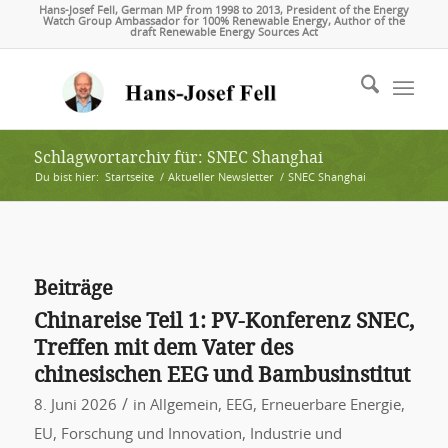
Hans-Josef Fell, German MP from 1998 to 2013, President of the Energy
Watch Group Ambassador for 100% Renewable Energy, Author of the
draft Renewable Energy Sources Act
Schlagwortarchiv für: SNEC Shanghai
Du bist hier:
Startseite
/
Aktueller Newsletter
/
SNEC Shanghai
Beiträge
Chinareise Teil 1: PV-Konferenz SNEC,
Treffen mit dem Vater des
chinesischen EEG und Bambusinstitut
/
8. Juni 2026
in
Allgemein
,
EEG
,
Erneuerbare Energie
,
EU
,
Forschung und Innovation
,
Industrie und