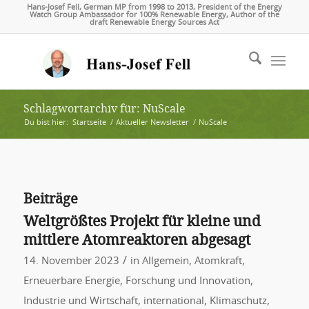
Hans-Josef Fell, German MP from 1998 to 2013, President of the Energy
Watch Group Ambassador for 100% Renewable Energy, Author of the
draft Renewable Energy Sources Act
Schlagwortarchiv für: NuScale
Du bist hier:
Startseite
/
Aktueller Newsletter
/
NuScale
Beiträge
Weltgrößtes Projekt für kleine und
mittlere Atomreaktoren abgesagt
/
14. November 2023
in
Allgemein
,
Atomkraft
,
Erneuerbare Energie
,
Forschung und Innovation
,
Industrie und Wirtschaft
,
international
,
Klimaschutz
,