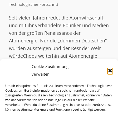
Technologischer Fortschritt
Seit vielen Jahren redet die Atomwirtschaft
und mit ihr verbandelte Politiker und Medien
von der großen Renaissance der
Atomenergie. Nur die „dummen Deutschen“
würden aussteigen und der Rest der Welt
würdeChoos weiterhin auf Atomenergie
setzen. Besonders begeistert ist die
Cookie-Zustimmung
Atomindustrie von einer neuen Serie von
verwalten
Atomreaktoren, den sogenannten kleinen
Um dir ein optimales Erlebnis zu bieten, verwenden wir Technologien wie
und mittleren Reaktoren (englisch: Small
Cookies, um Geräteinformationen zu speichern und/oder darauf
Modular […]
zuzugreifen. Wenn du diesen Technologien zustimmst, können wir Daten
wie das Surfverhalten oder eindeutige IDs auf dieser Website
verarbeiten. Wenn du deine Zustimmung nicht erteilst oder zurückziehst,
können bestimmte Merkmale und Funktionen beeinträchtigt werden.
WEITERLESEN