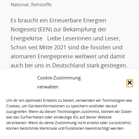
National
,
Rohstoffe
Es braucht ein Erneuerbare Energien
Notgesetz (EEN) zur Bekämpfung der
Energiekrise Liebe Leserinnen und Leser,
Schon seit Mitte 2021 sind die fossilen und
atomaren Energiepreise weltweit und damit
auch bei uns in Deutschland stark gestiegen.
Die Ursachen sind vielfältig: Verknappungen
Cookie-Zustimmung
durch Förderrückgang, Spekulationen,
verwalten
Terrorattacken auf Infrastrukturen u.v.a.m.
Um dir ein optimales Erlebnis zu bieten, verwenden wir Technologien wie
Seit dem Kriegsangriff Russlands auf die
Cookies, um Geräteinformationen zu speichern und/oder darauf
Ukraine […]
zuzugreifen. Wenn du diesen Technologien zustimmst, können wir Daten
wie das Surfverhalten oder eindeutige IDs auf dieser Website
verarbeiten. Wenn du deine Zustimmung nicht erteilst oder zurückziehst,
können bestimmte Merkmale und Funktionen beeinträchtigt werden.
WEITERLESEN