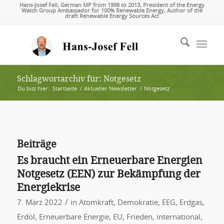
Hans-Josef Fell, German MP from 1998 to 2013, President of the Energy
Watch Group Ambassador for 100% Renewable Energy, Author of the
draft Renewable Energy Sources Act
Schlagwortarchiv für: Notgesetz
Du bist hier:
Startseite
/
Aktueller Newsletter
/
Notgesetz
Beiträge
Es braucht ein Erneuerbare Energien
Notgesetz (EEN) zur Bekämpfung der
Energiekrise
/
7. März 2022
in
Atomkraft
,
Demokratie
,
EEG
,
Erdgas
,
Erdöl
,
Erneuerbare Energie
,
EU
,
Frieden
,
international
,