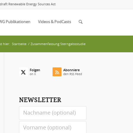
draft Renewable Energy Sources Act
WG Publikationen
Videos & PodCasts
t hier:
Startseite
/
Zusammenfassung Sterngalssstudie
Folgen
Abonniere
on X
den RSS Feed
NEWSLETTER