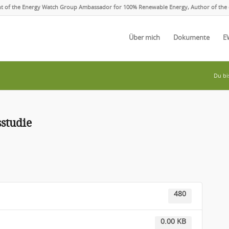
ent of the Energy Watch Group Ambassador for 100% Renewable Energy, Author of the 
Über mich
Dokumente
E
Du bis
studie
480
0.00 KB