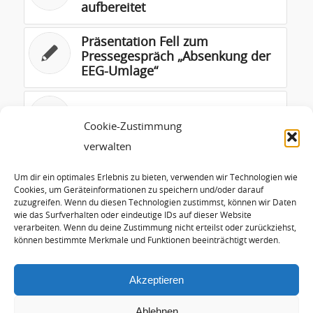
aufbereitet
Präsentation Fell zum
Pressegespräch „Absenkung der
EEG-Umlage“
Energien von Morgen
Cookie-Zustimmung
verwalten
EEG-Marktprämie Windenergie
RWE
Um dir ein optimales Erlebnis zu bieten, verwenden wir Technologien wie
Cookies, um Geräteinformationen zu speichern und/oder darauf
zuzugreifen. Wenn du diesen Technologien zustimmst, können wir Daten
wie das Surfverhalten oder eindeutige IDs auf dieser Website
Cuxhavener Appell zur Offshore-
verarbeiten. Wenn du deine Zustimmung nicht erteilst oder zurückziehst,
Windenergie
können bestimmte Merkmale und Funktionen beeinträchtigt werden.
Akzeptieren
Ablehnen