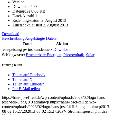
Version
Download
599
Dateigröße
0.00 KB
Datei-Anzahl
1
Erstellungsdatum
2. August 2013
Zuletzt aktualisiert
2. August 2013
Download
Beschreibung
Angehängte Dateien
Datei
Aktion
einspeisung pv ins kundennetz
Download
Schlagworte:
Erneuerbare Energien
,
Photovoltaik
,
Solar
Eintrag teilen
Teilen auf Facebook
Teilen auf X
Teilen auf LinkedIn
Per E-Mail teilen
https://hans-josef-fell.de/wp-content/uploads/2023/02/logo-hans-
josef-fell-3.png
0
0
adminwp
https://hans-josef-fell.de/wp-
content/uploads/2023/02/logo-hans-josef-fell-3.png
adminwp
2013-
08-02 15:27:20
2013-08-02 15:27:20
PV-Stromeinspeisung in das