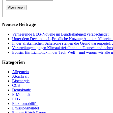
Neueste Beiträge
Verheerende EEG-Novelle im Bundeskabinett verabschiedet
Unter dem Deckmantel „Friedliche Nutzung Atomkraft“ breitet 
In der afrikanischen Sahelzone steigen die Grundwasserpegel, 
Verurteilungen gegen KlimaaktivistInnen in Deutschland nehm
Ecosia: Ein Lichtblick in der Tech-Welt – und warum wir alle 
Kategorien
Allgemein
Atomkraft
Bioenergie
CCS
Demokratie
E-Mobilität
EEG
Elektromobilität
Emissionshandel
Energy Watch Group