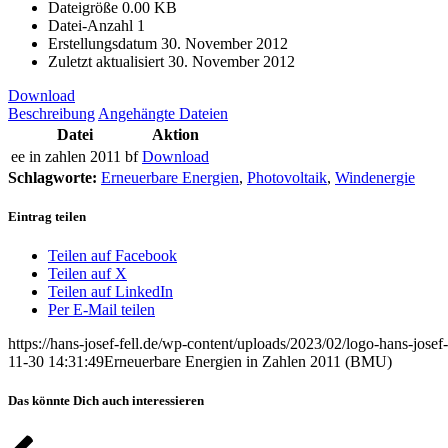
Dateigröße
0.00 KB
Datei-Anzahl
1
Erstellungsdatum
30. November 2012
Zuletzt aktualisiert
30. November 2012
Download
Beschreibung
Angehängte Dateien
Datei
Aktion
ee in zahlen 2011 bf
Download
Schlagworte:
Erneuerbare Energien
,
Photovoltaik
,
Windenergie
Eintrag teilen
Teilen auf Facebook
Teilen auf X
Teilen auf LinkedIn
Per E-Mail teilen
https://hans-josef-fell.de/wp-content/uploads/2023/02/logo-hans-josef-
11-30 14:31:49
Erneuerbare Energien in Zahlen 2011 (BMU)
Das könnte Dich auch interessieren