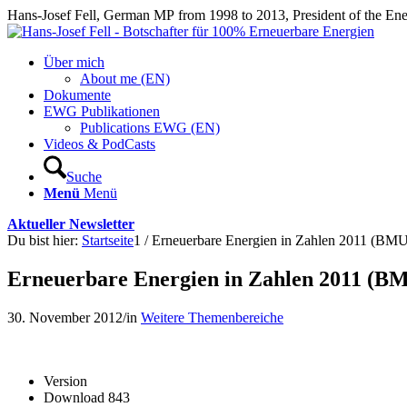
Hans-Josef Fell, German MP from 1998 to 2013, President of the E
Über mich
About me (EN)
Dokumente
EWG Publikationen
Publications EWG (EN)
Videos & PodCasts
Suche
Menü
Menü
Aktueller Newsletter
Du bist hier:
Startseite
1
/
Erneuerbare Energien in Zahlen 2011 (BMU
Erneuerbare Energien in Zahlen 2011 (B
30. November 2012
/
in
Weitere Themenbereiche
Version
Download
843