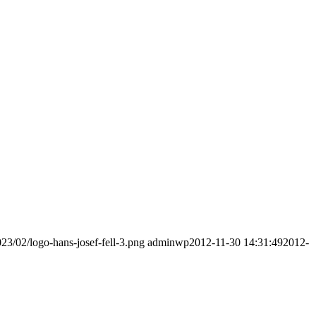
023/02/logo-hans-josef-fell-3.png
adminwp
2012-11-30 14:31:49
2012-