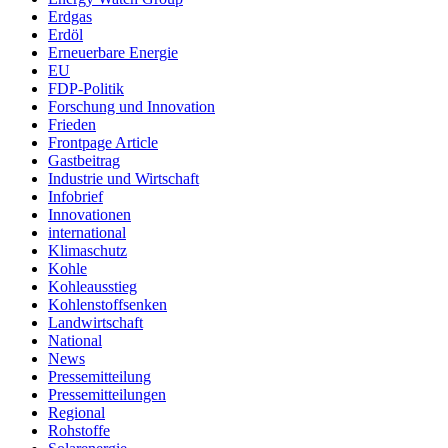
Erdgas
Erdöl
Erneuerbare Energie
EU
FDP-Politik
Forschung und Innovation
Frieden
Frontpage Article
Gastbeitrag
Industrie und Wirtschaft
Infobrief
Innovationen
international
Klimaschutz
Kohle
Kohleausstieg
Kohlenstoffsenken
Landwirtschaft
National
News
Pressemitteilung
Pressemitteilungen
Regional
Rohstoffe