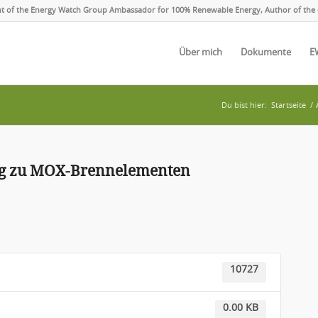
ent of the Energy Watch Group Ambassador for 100% Renewable Energy, Author of the 
Über mich
Dokumente
E
Du bist hier:
Startseite
/
ng zu MOX-Brennelementen
10727
0.00 KB