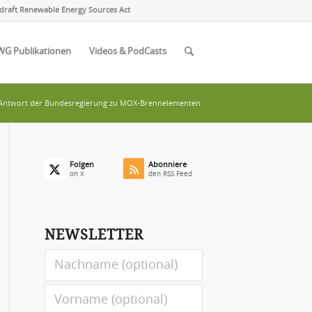
draft Renewable Energy Sources Act
WG Publikationen
Videos & PodCasts
Antwort der Bundesregierung zu MOX-Brennelementen
Folgen
Abonniere
on X
den RSS Feed
NEWSLETTER