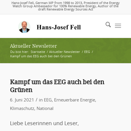
Hans-Josef Fell, German MP from 1998 to 2013, President of the Energy
Watch Group Ambassador for 100% Renewable Energy, Author of the
draft Renewable Energy Sources Act
Aktueller Newsletter
Du bist hier:
Startseite
/
Aktueller Newsletter
/
EEG
/
Kampf um das EEG auch bei den Grünen
Kampf um das EEG auch bei den
Grünen
/
6. Juni 2021
in
EEG
,
Erneuerbare Energie
,
Klimaschutz
,
National
Liebe Leserinnen und Leser,