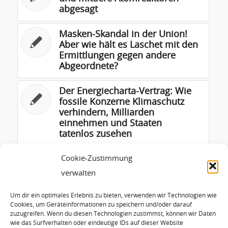
abgesagt
Masken-Skandal in der Union!
Aber wie hält es Laschet mit den
Ermittlungen gegen andere
Abgeordnete?
Der Energiecharta-Vertrag: Wie
fossile Konzerne Klimaschutz
verhindern, Milliarden
einnehmen und Staaten
tatenlos zusehen
Gute Übergangslösung für
Cookie-Zustimmung
Anschlusszertifizierung von PV-
verwalten
Anlagen bis 950 kW im neuen
EnWG
Um dir ein optimales Erlebnis zu bieten, verwenden wir Technologien wie
Cookies, um Geräteinformationen zu speichern und/oder darauf
zuzugreifen. Wenn du diesen Technologien zustimmst, können wir Daten
Dr. Volker Oschmann wird
wie das Surfverhalten oder eindeutige IDs auf dieser Website
neuer Abteilungsleiter im