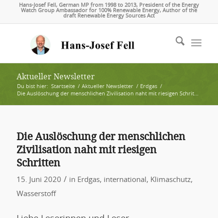
Hans-Josef Fell, German MP from 1998 to 2013, President of the Energy
Watch Group Ambassador for 100% Renewable Energy, Author of the
draft Renewable Energy Sources Act
Aktueller Newsletter
Du bist hier:
Startseite
/
Aktueller Newsletter
/
Erdgas
/
Die Auslöschung der menschlichen Zivilisation naht mit riesigen Schrit...
Die Auslöschung der menschlichen
Zivilisation naht mit riesigen
Schritten
/
15. Juni 2020
in
Erdgas
,
international
,
Klimaschutz
,
Wasserstoff