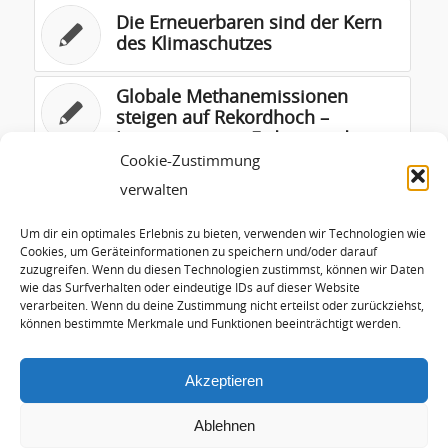
Die Erneuerbaren sind der Kern
des Klimaschutzes
Globale Methanemissionen
steigen auf Rekordhoch –
Investitionen in Erdgas sind
verantwortungslos
Cookie-Zustimmung
verwalten
Aufheizung der Erde
beschleunigt sich
Um dir ein optimales Erlebnis zu bieten, verwenden wir Technologien wie
Cookies, um Geräteinformationen zu speichern und/oder darauf
zuzugreifen. Wenn du diesen Technologien zustimmst, können wir Daten
wie das Surfverhalten oder eindeutige IDs auf dieser Website
Treibhausgase steigen weiter
verarbeiten. Wenn du deine Zustimmung nicht erteilst oder zurückziehst,
auf ein neues Rekordniveau
können bestimmte Merkmale und Funktionen beeinträchtigt werden.
Akzeptieren
Ablehnen