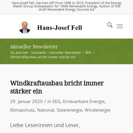
Hans-Josef Fell, German MP from 1998 to 2013, President of the Energy
Watch Group Ambassador for 100% Renewable Energy, Author of the
draft Renewable Energy Sources Act
Aktueller Newsletter
Du bist hier:
Startseite
/
Aktueller Newsletter
/
EEG
/
Windkraftausbau bricht immer stärker ein
Windkraftausbau bricht immer
stärker ein
/
29. Januar 2020
in
EEG
,
Erneuerbare Energie
,
Klimaschutz
,
National
,
Solarenergie
,
Windenergie
Liebe Leserinnen und Leser,