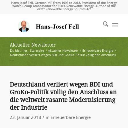
Hans-Josef Fell, German MP from 1998 to 2013, President of the Energy
Watch Group Ambassador for 100% Renewable Energy, Author of the
draft Renewable Energy Sources Act
Aktueller Newsletter
Du bist hier:
Startseite
/
Aktueller Newsletter
/
Erneuerbare Energie
/
Deutschland verliert wegen BDI und GroKo-Politik völlig den Anschluss
...
Deutschland verliert wegen BDI und
GroKo-Politik völlig den Anschluss an
die weltweit rasante Modernisierung
der Industrie
/
23. Januar 2018
in
Erneuerbare Energie