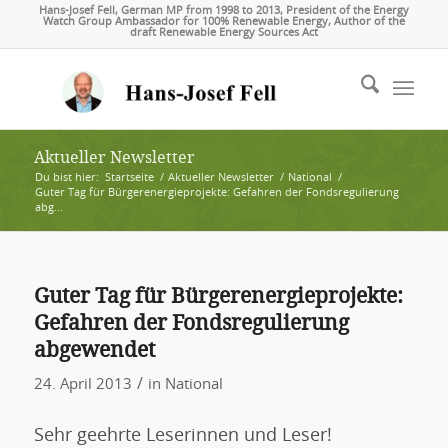
Hans-Josef Fell, German MP from 1998 to 2013, President of the Energy
Watch Group Ambassador for 100% Renewable Energy, Author of the
draft Renewable Energy Sources Act
Aktueller Newsletter
Du bist hier:
Startseite
/
Aktueller Newsletter
/
National
/
Guter Tag für Bürgerenergieprojekte: Gefahren der Fondsregulierung
abg...
Guter Tag für Bürgerenergieprojekte:
Gefahren der Fondsregulierung
abgewendet
/
24. April 2013
in
National
Sehr geehrte Leserinnen und Leser!