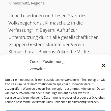
Klimaschutz
,
Regional
Liebe Leserinnen und Leser, Start des
Volksbegehrens „Klimaschutz in die
Verfassung“ in Bayern: Aufruf zur
Unterstützung durch alle gesellschaftlichen
Gruppen Gestern startete der Verein
Klimaschutz – Bayerns Zukunft e.V. die
Unterschriftenaktion für das Volksbegehren
Cookie-Zustimmung
Klimaschutz in die Bayerische Verfassung.
verwalten
Bis zum 4. Oktober will der Verein die
Um dir ein optimales Erlebnis zu bieten, verwenden wir Technologien wie
erforderlichen 25 000 Unterschriften
Cookies, um Geräteinformationen zu speichern und/oder darauf
sammeln, um dann die […]
zuzugreifen. Wenn du diesen Technologien zustimmst, können wir Daten
wie das Surfverhalten oder eindeutige IDs auf dieser Website
verarbeiten. Wenn du deine Zustimmung nicht erteilst oder zurückziehst,
können bestimmte Merkmale und Funktionen beeinträchtigt werden.
WEITERLESEN