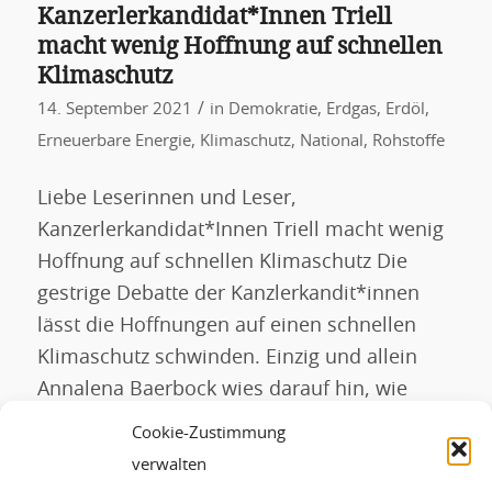
Kanzerlerkandidat*Innen Triell
macht wenig Hoffnung auf schnellen
Klimaschutz
/
14. September 2021
in
Demokratie
,
Erdgas
,
Erdöl
,
Erneuerbare Energie
,
Klimaschutz
,
National
,
Rohstoffe
Liebe Leserinnen und Leser,
Kanzerlerkandidat*Innen Triell macht wenig
Hoffnung auf schnellen Klimaschutz Die
gestrige Debatte der Kanzlerkandit*innen
lässt die Hoffnungen auf einen schnellen
Klimaschutz schwinden. Einzig und allein
Annalena Baerbock wies darauf hin, wie
entscheidend diese Wahl ist, um die
Cookie-Zustimmung
politischen Weichenstellungen so zu legen,
verwalten
dass Deutschland bis zum Ende des