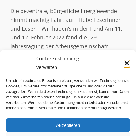
Die dezentrale, bürgerliche Energiewende
nimmt mächtig Fahrt auf Liebe Leserinnen
und Leser, Wir haben’s in der Hand Am 11.
und 12. Februar 2022 fand die „29.
Jahrestagung der Arbeitsgemeinschaft
Bayerischer Solarinitiativen (ABSI)“ und der
Cookie-Zustimmung
„3. Rosenheimer Klimafrühling“ statt. Unter
verwalten
dem Motto „Ziel: Klimaneutralität – Wir
Um dir ein optimales Erlebnis zu bieten, verwenden wir Technologien wie
haben’s in der Hand“ trafen sich knapp 750
Cookies, um Geräteinformationen zu speichern und/oder darauf
[…]
zuzugreifen. Wenn du diesen Technologien zustimmst, können wir Daten
wie das Surfverhalten oder eindeutige IDs auf dieser Website
verarbeiten. Wenn du deine Zustimmung nicht erteilst oder zurückziehst,
können bestimmte Merkmale und Funktionen beeinträchtigt werden.
WEITERLESEN
Akzeptieren