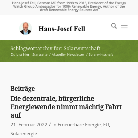
Hans-Josef Fell, German MP from 1998 to 2013, President of the Energy
Watch Group Ambassador for 100% Renewable Energy, Author of the
draft Renewable Energy Sources Act
Schlagwortarchiv für: Solarwirtschaft
Du bist hier:
Startseite
/
Aktueller Newsletter
/
Solarwirtschaft
Beiträge
Die dezentrale, bürgerliche
Energiewende nimmt mächtig Fahrt
auf
/
21. Februar 2022
in
Erneuerbare Energie
,
EU
,
Solarenergie