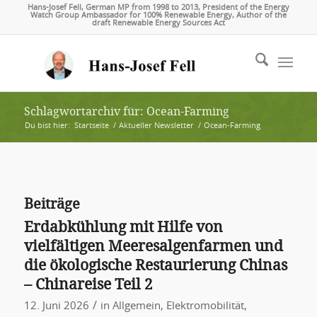
Hans-Josef Fell, German MP from 1998 to 2013, President of the Energy
Watch Group Ambassador for 100% Renewable Energy, Author of the
draft Renewable Energy Sources Act
Schlagwortarchiv für: Ocean-Farming
Du bist hier:
Startseite
/
Aktueller Newsletter
/
Ocean-Farming
Beiträge
Erdabkühlung mit Hilfe von
vielfältigen Meeresalgenfarmen und
die ökologische Restaurierung Chinas
– Chinareise Teil 2
/
12. Juni 2026
in
Allgemein
,
Elektromobilität
,