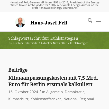
Hans-Josef Fell, German MP from 1998 to 2013, President of the Energy
Watch Group Ambassador for 100% Renewable Energy, Author of the
draft Renewable Energy Sources Act
Schlagwortarchiv für: Kühlstrategien
Du bist hier:
Startseite
/
Aktueller Newsletter
/
Kühlstrategien
Beiträge
Klimaanpassungskosten mit 7,5 Mrd.
Euro für Berlin erstmals kalkuliert
/
16. Oktober 2024
in
Allgemein
,
Demokratie
,
Klimaschutz
,
Kohlenstoffsenken
,
National
,
Regional