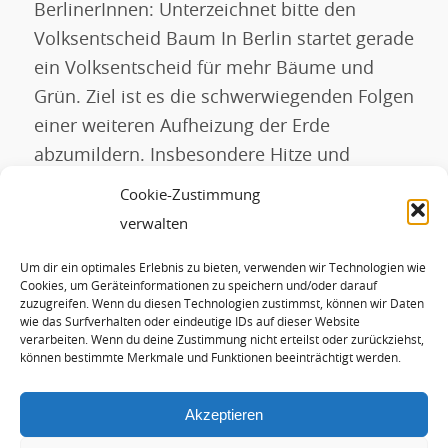
BerlinerInnen: Unterzeichnet bitte den
Volksentscheid Baum In Berlin startet gerade
ein Volksentscheid für mehr Bäume und
Grün. Ziel ist es die schwerwiegenden Folgen
einer weiteren Aufheizung der Erde
abzumildern. Insbesondere Hitze und
Starkregen sorgen jeden heißen Sommer für
Cookie-Zustimmung
mehr Tote, Gesundheitsschäden,
verwalten
Sachschäden und zunehmend mehr
Um dir ein optimales Erlebnis zu bieten, verwenden wir Technologien wie
geschädigte bis sterbende Bäume. In Berlin
Cookies, um Geräteinformationen zu speichern und/oder darauf
gab es 2022 zwölfmal […]
zuzugreifen. Wenn du diesen Technologien zustimmst, können wir Daten
wie das Surfverhalten oder eindeutige IDs auf dieser Website
verarbeiten. Wenn du deine Zustimmung nicht erteilst oder zurückziehst,
können bestimmte Merkmale und Funktionen beeinträchtigt werden.
WEITERLESEN
Akzeptieren