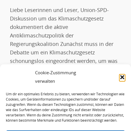
Liebe Leserinnen und Leser, Union-SPD-
Diskussion um das Klimaschutzgesetz
dokumentiert die aktive
Antiklimaschutzpolitik der
Regierungskoalition Zunächst muss in der
Debatte um ein Klimaschutzgesetz
schonungslos eingeordnet werden, um was
es denn überhaupt geht: Die Auswirkungen
Cookie-Zustimmung
der aktuell erreichten Erderwärmung um
verwalten
etwa 1,1°C über dem vorindustriellen Wert
Um dir ein optimales Erlebnis zu bieten, verwenden wir Technologien wie
sind bereits heute in weiten Teilen der Welt
Cookies, um Geräteinformationen zu speichern und/oder darauf
katastrophal. Trockenheiten und […]
zuzugreifen. Wenn du diesen Technologien zustimmst, können wir Daten
wie das Surfverhalten oder eindeutige IDs auf dieser Website
verarbeiten. Wenn du deine Zustimmung nicht erteilst oder zurückziehst,
können bestimmte Merkmale und Funktionen beeinträchtigt werden.
WEITERLESEN