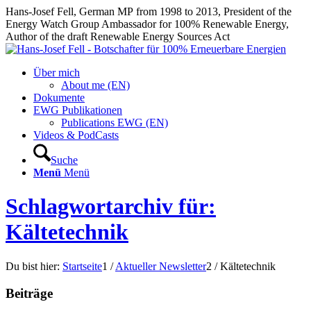
Hans-Josef Fell, German MP from 1998 to 2013, President of the
Energy Watch Group Ambassador for 100% Renewable Energy,
Author of the draft Renewable Energy Sources Act
Über mich
About me (EN)
Dokumente
EWG Publikationen
Publications EWG (EN)
Videos & PodCasts
Suche
Menü
Menü
Schlagwortarchiv für:
Kältetechnik
Du bist hier:
Startseite
1
/
Aktueller Newsletter
2
/
Kältetechnik
Beiträge