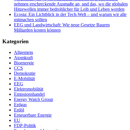
nehmen erschreckende Ausmaße an, und das, wo die globalen
Hitzewellen immer bedrohlicher für Leib und Leben werden
Ecosia: Ein Lichtblick in der Tech-Welt – und warum wir alle
mitmachen sollten
EEG und Landwirtschaft: Wie neue Gesetze Bauern
Milliarden kosten können
Kategorien
Allgemein
Atomkraft
Bioenergie
CCS
Demokratie
E-Mobilität
EEG
Elektromobilität
Emissionshandel
Energy Watch Group
Erdgas
Erdöl
Erneuerbare Energie
EU
FDP-Politik