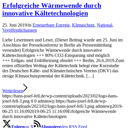
Erfolgreiche Wärmewende durch
innovative Kältetechnologien
25. Juni 2019
/
in
Erneuerbare Energie
,
Klimaschutz
,
National
,
Veröffentlichungen
Liebe Leserinnen und Leser, (Dieser Beitrag wurde am 25. Juni im
Anschluss der Pressekonferenz in Berlin als Pressemitteilung
versendet) Erfolgreiche Wärmewende durch innovative
Kältetechnologien +++ 80% CO2-Einsparung sind möglich
+++ Erdgas- und Erdölheizung obsolet +++ Berlin, 26.6.2019.Zum
ersten offiziellen Welttag der Kältetechnik belegt eine Kurzstudie
des Deutschen Kälte- und Klimatechnischen Vereins (DKV) das
riesige Klimaschutzpotential der Kältetechnik. […]
Weiterlesen
https://hans-josef-fell.de/wp-content/uploads/2023/02/logo-hans-
josef-fell-3.png
0
0
adminwp
https://hans-josef-fell.de/wp-
content/uploads/2023/02/logo-hans-josef-fell-3.png
adminwp
2019-
06-25 11:16:09
2019-06-25 11:16:09
Erfolgreiche Wärmewende
durch innovative Kältetechnologien
Folgen
on X
Abonniere
den RSS Feed