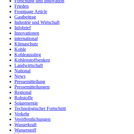
Forschung und Innovation
Frieden
Frontpage Article
Gastbeitrag
Industrie und Wirtschaft
Infobrief
Innovationen
international
Klimaschutz
Kohle
Kohleausstieg
Kohlenstoffsenken
Landwirtschaft
National
News
Pressemitteilung
Pressemitteilungen
Regional
Rohstoffe
Solarenergie
Technologischer Fortschritt
Verkehr
Veröffentlichungen
Wasserkraft
Wasserstoff