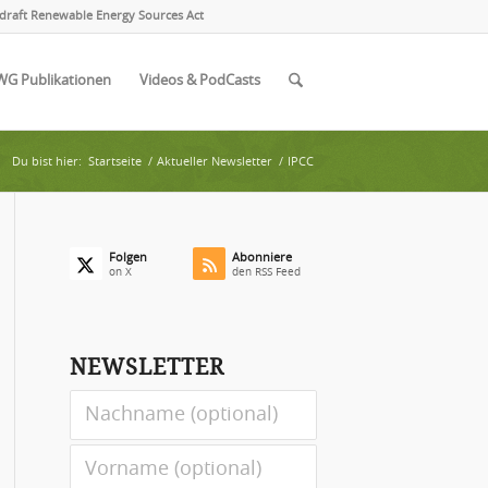
draft Renewable Energy Sources Act
WG Publikationen
Videos & PodCasts
Du bist hier:
Startseite
/
Aktueller Newsletter
/
IPCC
Folgen
Abonniere
on X
den RSS Feed
NEWSLETTER