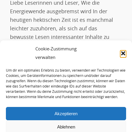
Liebe Leserinnen und Leser, Wie die
Energiewende ausgebremst wird In der
heutigen hektischen Zeit ist es manchmal
leichter zuzuhören, als sich auf das
bewusste Lesen interessanter Inhalte zu
fokussieren. Daher möchte ich Ihnen zwei
Cookie-Zustimmung
interessante Interviews aus diesem Monat
verwalten
ans Herz legen, die die Dringlichkeit des
Um dir ein optimales Erlebnis zu bieten, verwenden wir Technologien wie
klima- und energiepolitischen Handelns und
Cookies, um Geräteinformationen zu speichern und/oder darauf
die Gründe, warum bisher […]
zuzugreifen. Wenn du diesen Technologien zustimmst, können wir Daten
wie das Surfverhalten oder eindeutige IDs auf dieser Website
verarbeiten. Wenn du deine Zustimmung nicht erteilst oder zurückziehst,
können bestimmte Merkmale und Funktionen beeinträchtigt werden.
WEITERLESEN
Akzeptieren
Ablehnen