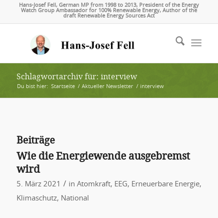
Hans-Josef Fell, German MP from 1998 to 2013, President of the Energy
Watch Group Ambassador for 100% Renewable Energy, Author of the
draft Renewable Energy Sources Act
Schlagwortarchiv für: interview
Du bist hier:
Startseite
/
Aktueller Newsletter
/
interview
Beiträge
Wie die Energiewende ausgebremst
wird
/
5. März 2021
in
Atomkraft
,
EEG
,
Erneuerbare Energie
,
Klimaschutz
,
National