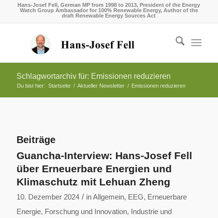
Hans-Josef Fell, German MP from 1998 to 2013, President of the Energy
Watch Group Ambassador for 100% Renewable Energy, Author of the
draft Renewable Energy Sources Act
Schlagwortarchiv für: Emissionen reduzieren
Du bist hier:
Startseite
/
Aktueller Newsletter
/
Emissionen reduzieren
Beiträge
Guancha-Interview: Hans-Josef Fell
über Erneuerbare Energien und
Klimaschutz mit Lehuan Zheng
/
10. Dezember 2024
in
Allgemein
,
EEG
,
Erneuerbare
Energie
,
Forschung und Innovation
,
Industrie und