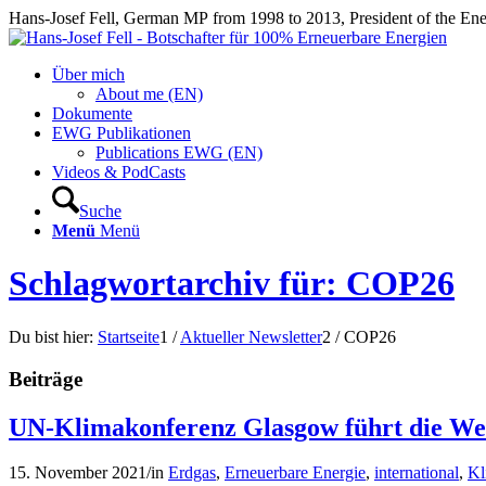
Hans-Josef Fell, German MP from 1998 to 2013, President of the E
Über mich
About me (EN)
Dokumente
EWG Publikationen
Publications EWG (EN)
Videos & PodCasts
Suche
Menü
Menü
Schlagwortarchiv für: COP26
Du bist hier:
Startseite
1
/
Aktueller Newsletter
2
/
COP26
Beiträge
UN-Klimakonferenz Glasgow führt die Wel
15. November 2021
/
in
Erdgas
,
Erneuerbare Energie
,
international
,
Kl