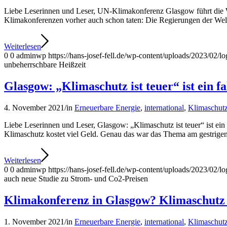
Liebe Leserinnen und Leser, UN-Klimakonferenz Glasgow führt die 
Klimakonferenzen vorher auch schon taten: Die Regierungen der Welt
Weiterlesen
0
0
adminwp
https://hans-josef-fell.de/wp-content/uploads/2023/02/lo
unbeherrschbare Heißzeit
Glasgow: „Klimaschutz ist teuer“ ist ein f
4. November 2021
/
in
Erneuerbare Energie
,
international
,
Klimaschut
Liebe Leserinnen und Leser, Glasgow: „Klimaschutz ist teuer“ ist ein
Klimaschutz kostet viel Geld. Genau das war das Thema am gestrigen
Weiterlesen
0
0
adminwp
https://hans-josef-fell.de/wp-content/uploads/2023/02/lo
auch neue Studie zu Strom- und Co2-Preisen
Klimakonferenz in Glasgow? Klimaschutz 
1. November 2021
/
in
Erneuerbare Energie
,
international
,
Klimaschut