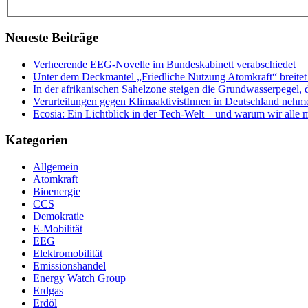
Neueste Beiträge
Verheerende EEG-Novelle im Bundeskabinett verabschiedet
Unter dem Deckmantel „Friedliche Nutzung Atomkraft“ breitet 
In der afrikanischen Sahelzone steigen die Grundwasserpegel, 
Verurteilungen gegen KlimaaktivistInnen in Deutschland nehm
Ecosia: Ein Lichtblick in der Tech-Welt – und warum wir alle 
Kategorien
Allgemein
Atomkraft
Bioenergie
CCS
Demokratie
E-Mobilität
EEG
Elektromobilität
Emissionshandel
Energy Watch Group
Erdgas
Erdöl