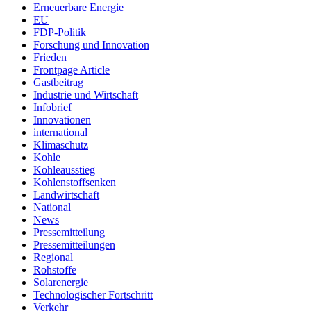
Erneuerbare Energie
EU
FDP-Politik
Forschung und Innovation
Frieden
Frontpage Article
Gastbeitrag
Industrie und Wirtschaft
Infobrief
Innovationen
international
Klimaschutz
Kohle
Kohleausstieg
Kohlenstoffsenken
Landwirtschaft
National
News
Pressemitteilung
Pressemitteilungen
Regional
Rohstoffe
Solarenergie
Technologischer Fortschritt
Verkehr