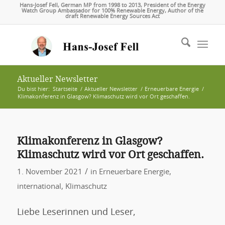
Hans-Josef Fell, German MP from 1998 to 2013, President of the Energy
Watch Group Ambassador for 100% Renewable Energy, Author of the
draft Renewable Energy Sources Act
Aktueller Newsletter
Du bist hier:
Startseite
/
Aktueller Newsletter
/
Erneuerbare Energie
/
Klimakonferenz in Glasgow? Klimaschutz wird vor Ort geschaffen.
Klimakonferenz in Glasgow?
Klimaschutz wird vor Ort geschaffen.
/
1. November 2021
in
Erneuerbare Energie
,
international
,
Klimaschutz
Liebe Leserinnen und Leser,