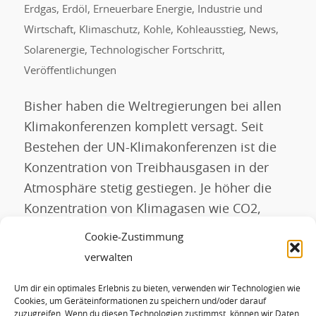
Erdgas
,
Erdöl
,
Erneuerbare Energie
,
Industrie und
Wirtschaft
,
Klimaschutz
,
Kohle
,
Kohleausstieg
,
News
,
Solarenergie
,
Technologischer Fortschritt
,
Veröffentlichungen
Bisher haben die Weltregierungen bei allen
Klimakonferenzen komplett versagt. Seit
Bestehen der UN-Klimakonferenzen ist die
Konzentration von Treibhausgasen in der
Atmosphäre stetig gestiegen. Je höher die
Konzentration von Klimagasen wie CO2,
Methan, Lachgas und anderen ist –
Cookie-Zustimmung
gemessen in Teilchen pro Million
verwalten
Luftteilchen (ppm) in der Erdatmosphäre –,
Um dir ein optimales Erlebnis zu bieten, verwenden wir Technologien wie
desto schneller erwärmt sich die Erde. Was
Cookies, um Geräteinformationen zu speichern und/oder darauf
[…]
zuzugreifen. Wenn du diesen Technologien zustimmst, können wir Daten